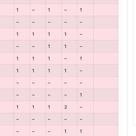
1
–
1
–
1
–
–
–
–
–
1
1
1
1
–
–
–
1
1
–
1
1
1
–
1
1
1
1
1
–
–
–
–
–
–
–
–
–
–
1
1
1
1
2
–
–
–
–
–
–
–
–
–
1
1