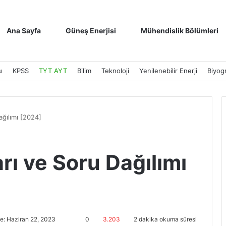
Ana Sayfa
Güneş Enerjisi
Mühendislik Bölümleri
ı
KPSS
TYT AYT
Bilim
Teknoloji
Yenilenebilir Enerji
Biyogr
ağılımı [2024]
rı ve Soru Dağılımı
e: Haziran 22, 2023
0
3.203
2 dakika okuma süresi