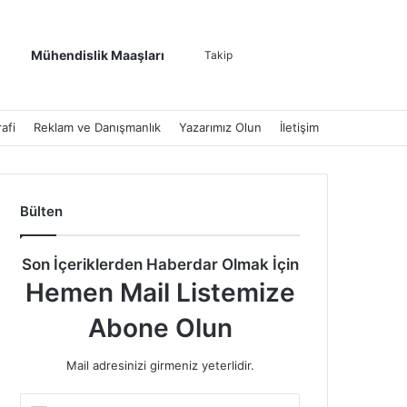
Kenar Bölmesi
Dış görünümü de
Arama yap ..
Mühendislik Maaşları
Takip
afi
Reklam ve Danışmanlık
Yazarımız Olun
İletişim
Bülten
Son İçeriklerden Haberdar Olmak İçin
Hemen Mail Listemize
Abone Olun
Mail adresinizi girmeniz yeterlidir.
E-