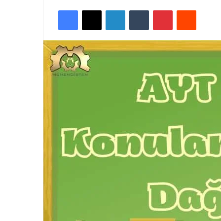
Facebook
X
LinkedIn
Tumblr
Pinterest
Reddit