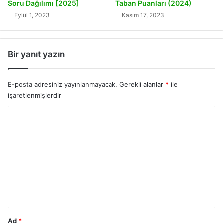
Soru Dağılımı [2025]
Taban Puanları (2024)
Eylül 1, 2023
Kasım 17, 2023
Bir yanıt yazın
E-posta adresiniz yayınlanmayacak.
Gerekli alanlar
*
ile
işaretlenmişlerdir
Y
o
r
u
m
*
Ad
*