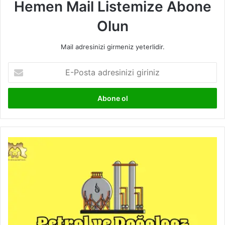
Hemen Mail Listemize Abone
Olun
Mail adresinizi girmeniz yeterlidir.
E-
Posta
adresinizi
giriniz
Petrol
ve
Doğalgaz
Mühendisliği
Nedir?
Petrol
ve
Doğalgaz