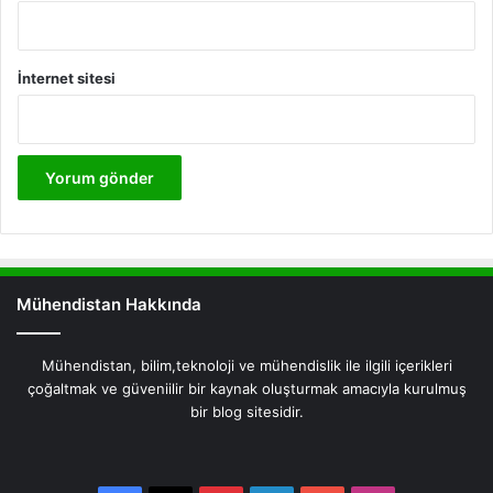
İnternet sitesi
Mühendistan Hakkında
Mühendistan, bilim,teknoloji ve mühendislik ile ilgili içerikleri
çoğaltmak ve güveniilir bir kaynak oluşturmak amacıyla kurulmuş
bir blog sitesidir.
Facebook
X
Pinterest
LinkedIn
YouTube
Instagram