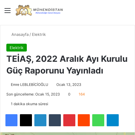
Menü
Giriş Yap
Dış gö
Ar
Anasayfa
/
Elektrik
Elektrik
TEİAŞ, 2022 Aralık Ayı Kurulu
Güç Raporunu Yayınladı
Emre LEBLEBİCİOĞLU
Ocak 13, 2023
Son güncelleme: Ocak 15, 2023
0
164
1 dakika okuma süresi
Facebook
X
LinkedIn
Tumblr
Pinterest
Reddit
WhatsApp
Telegra