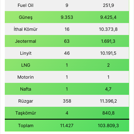
Fuel Oil
9
251,9
Güneş
9.353
9.425,4
İthal Kömür
16
10.373,8
Jeotermal
63
1.691,3
Linyit
46
10.191,5
LNG
1
2
Motorin
1
1
Nafta
1
4,7
Rüzgar
358
11.396,2
Taşkömür
4
840,8
Toplam
11.427
103.809,3