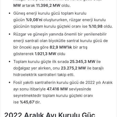
MW
artarak
11.396,2 MW
oldu.
Güneş enerji kurulu gücü toplam kurulu
gücün
%9,08’ni
oluştururken, rüzgar enerji kurulu
gücünün toplam kurulu güçteki oranı ise
%10,98
oldu.
Rüzgar ve güneşin yanında önemli bir yenilenebilir
enerji santrali olan biyokütle santral kurulu gücü de
bir önceki aya göre
82,9 MW’lık
bir artış
göstererek
1.921,3 MW
oldu
Toplam kurulu güçte ilk sırada
25.345,3 MW
ile
doğalgaz yer alırken, onu
23.275,2 MW
ile barajlı
hidroelektrik santralleri takip etti.
Fosil yakıtlı santrallerin kurulu gücü de 2022 yılı Aralık
ayı sonu itibariyle
47.416
MW
seviyesinde
seyretmektedir toplam kurulu güçteki oranı
ise
%45,67
‘dir.
2022 Aralık Ayı Kurulu Güç