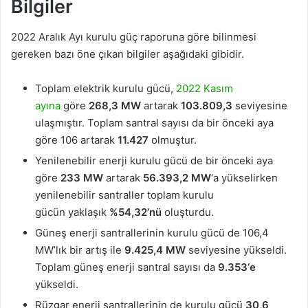
Bilgiler
2022 Aralık Ayı kurulu güç raporuna göre bilinmesi
gereken bazı öne çıkan bilgiler aşağıdaki gibidir.
Toplam elektrik kurulu gücü,
2022 Kasım
ayına
göre
268,3 MW
artarak
103.809,3
seviyesine
ulaşmıştır. Toplam santral sayısı da bir önceki aya
göre 106 artarak
11.427
olmuştur.
Yenilenebilir enerji kurulu gücü de bir önceki aya
göre
233 MW
artarak
56.393,2 MW
‘a yükselirken
yenilenebilir santraller toplam kurulu
gücün
yaklaşık
%54,32’nü
oluşturdu.
Güneş enerji santrallerinin kurulu gücü de 106,4
MW’lık bir artış ile
9.425,4 MW
seviyesine yükseldi.
Toplam güneş enerji santral sayısı da
9.353‘e
yükseldi.
Rüzgar enerji santrallerinin de kurulu gücü
30,6