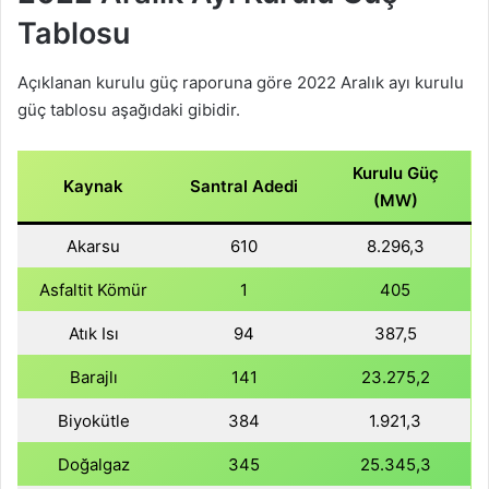
Tablosu
Açıklanan kurulu güç raporuna göre 2022 Aralık ayı kurulu
güç tablosu aşağıdaki gibidir.
Kurulu Güç
Kaynak
Santral Adedi
(MW)
Akarsu
610
8.296,3
Asfaltit Kömür
1
405
Atık Isı
94
387,5
Barajlı
141
23.275,2
Biyokütle
384
1.921,3
Doğalgaz
345
25.345,3