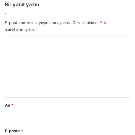
Bir yanıt yazın
E-posta adresiniz yayınlanmayacak.
Gerekli alanlar
*
ile
işaretlenmişlerdir
Y
o
r
u
m
*
Ad
*
E-posta
*