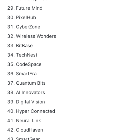
Future Mind
PixelHub
CyberZone
Wireless Wonders
BitBase
TechNest
CodeSpace
SmartEra
Quantum Bits
AI Innovators
Digital Vision
Hyper Connected
Neural Link
CloudHaven
SmartGear