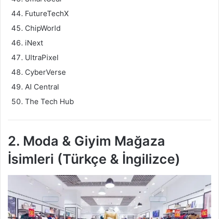
FutureTechX
ChipWorld
iNext
UltraPixel
CyberVerse
AI Central
The Tech Hub
2. Moda & Giyim Mağaza
İsimleri (Türkçe & İngilizce)