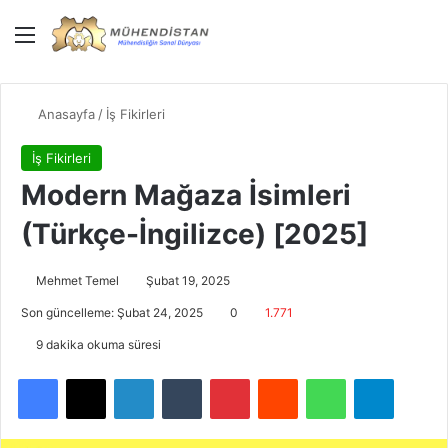
Menü
Giriş Yap
Dış gö
Ar
Anasayfa
/
İş Fikirleri
İş Fikirleri
Modern Mağaza İsimleri
(Türkçe-İngilizce) [2025]
Mehmet Temel
Şubat 19, 2025
Son güncelleme: Şubat 24, 2025
0
1.771
9 dakika okuma süresi
Facebook
X
LinkedIn
Tumblr
Pinterest
Reddit
WhatsApp
Telegra