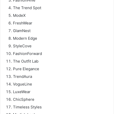
FashionHive
The Trend Spot
ModeX
FreshWear
GlamNest
Modern Edge
StyleCove
FashionForward
The Outfit Lab
Pure Elegance
TrendAura
VogueLine
LuxeWear
ChicSphere
Timeless Styles