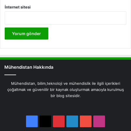
İnternet sitesi
Mühendistan Hakkında
Mühendistan, bilim,teknoloji ve mühendislik ile ilgili içerikleri
çoğaltmak ve güveniilir bir kaynak oluşturmak amacıyla kurulmuş
bir blog sitesidir.
Facebook
X
Pinterest
LinkedIn
YouTube
Instagram
Facebook
X
Pinterest
LinkedIn
YouTube
Instagram