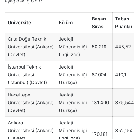
aşağıdaki gibidir:
Başarı
Taban
Üniversite
Bölüm
Sırası
Puanlar
Orta Doğu Teknik
Jeoloji
Üniversitesi (Ankara)
Mühendisliği
50.219
445,52
(Devlet)
(İngilizce)
İstanbul Teknik
Jeoloji
Üniversitesi
Mühendisliği
87.004
410,1
(İstanbul) (Devlet)
(Türkçe)
Hacettepe
Jeoloji
Üniversitesi (Ankara)
Mühendisliği
131.400
375,544
(Devlet)
(Türkçe)
Ankara
Jeoloji
Üniversitesi (Ankara)
Mühendisliği
352,154
170.181
(Devlet)
(İngilizce)