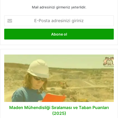
Mail adresinizi girmeniz yeterlidir.
E-
Posta
adresinizi
giriniz
Maden
Mühendisliği
Sıralaması
ve
Taban
Puanları
(2025)
Maden Mühendisliği Sıralaması ve Taban Puanları
(2025)