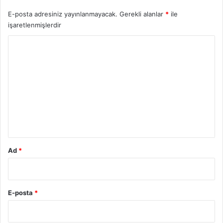
E-posta adresiniz yayınlanmayacak.
Gerekli alanlar
*
ile
işaretlenmişlerdir
Y
o
r
u
m
*
Ad
*
E-posta
*