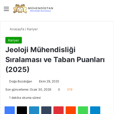
Menü
Giriş Yap
Dış gö
Ar
Anasayfa
/
Kariyer
Kariyer
Jeoloji Mühendisliği
Sıralaması ve Taban Puanları
(2025)
Doğa Bozdoğan
Ekim 29, 2025
Son güncelleme: Ocak 30, 2026
0
319
1 dakika okuma süresi
Facebook
X
LinkedIn
Tumblr
Pinterest
Reddit
WhatsApp
Telegra