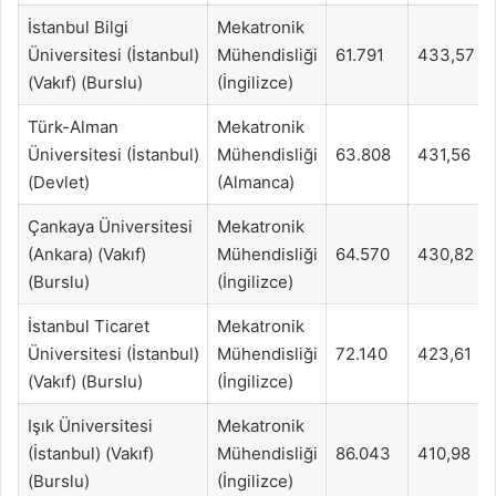
İstanbul Bilgi
Mekatronik
Üniversitesi (İstanbul)
Mühendisliği
61.791
433,57
(Vakıf) (Burslu)
(İngilizce)
Türk-Alman
Mekatronik
Üniversitesi (İstanbul)
Mühendisliği
63.808
431,56
(Devlet)
(Almanca)
Çankaya Üniversitesi
Mekatronik
(Ankara) (Vakıf)
Mühendisliği
64.570
430,82
(Burslu)
(İngilizce)
İstanbul Ticaret
Mekatronik
Üniversitesi (İstanbul)
Mühendisliği
72.140
423,61
(Vakıf) (Burslu)
(İngilizce)
Işık Üniversitesi
Mekatronik
(İstanbul) (Vakıf)
Mühendisliği
86.043
410,98
(Burslu)
(İngilizce)