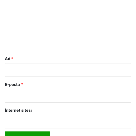
o
r
u
m
*
Ad
*
E-posta
*
İnternet sitesi