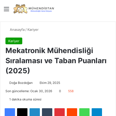
Menü
Giriş Yap
Dış gö
Ar
Anasayfa
/
Kariyer
Kariyer
Mekatronik Mühendisliği
Sıralaması ve Taban Puanları
(2025)
Doğa Bozdoğan
Ekim 29, 2025
Son güncelleme: Ocak 30, 2026
0
558
1 dakika okuma süresi
Facebook
X
LinkedIn
Tumblr
Pinterest
Reddit
WhatsApp
Telegra