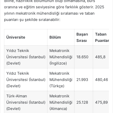
diline, hazırlıklık bölümünün olup olmamasına, burs
oranına ve eğitim seviyesine göre farklılık gösterir. 2025
yılının mekatronik mühendisliği sıralaması ve taban
puanları şu şekilde sıralanabilir:
Başarı
Taban
Üniversite
Bölüm
Sırası
Puanlar
Yıldız Teknik
Mekatronik
Üniversitesi (İstanbul)
Mühendisliği
18.650
485,8
(Devlet)
(İngilizce)
Yıldız Teknik
Mekatronik
Üniversitesi (İstanbul)
Mühendisliği
21.993
480,46
(Devlet)
(Türkçe)
Türk-Alman
Mekatronik
Üniversitesi (İstanbul)
Mühendisliği
25.128
475,89
(Devlet)
(Almanca)