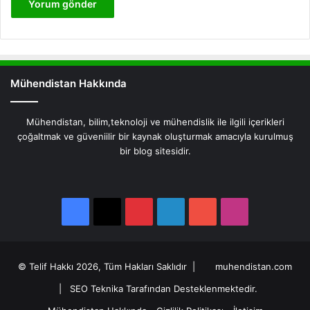
Mühendistan Hakkında
Mühendistan, bilim,teknoloji ve mühendislik ile ilgili içerikleri
çoğaltmak ve güveniilir bir kaynak oluşturmak amacıyla kurulmuş
bir blog sitesidir.
Facebook
X
Pinterest
LinkedIn
YouTube
Instagram
Facebook
X
Pinterest
LinkedIn
YouTube
Instagram
© Telif Hakkı 2026, Tüm Hakları Saklıdır |
muhendistan.com
|
SEO Teknika Tarafından Desteklenmektedir.