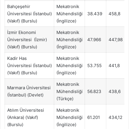
Bahçeşehir
Mekatronik
Üniversitesi (İstanbul)
Mühendisliği
38.439
458,8
(Vakıf) (Burslu)
(İngilizce)
İzmir Ekonomi
Mekatronik
Üniversitesi (İzmir)
Mühendisliği
47.966
447,98
(Vakıf) (Burslu)
(İngilizce)
Kadir Has
Mekatronik
Üniversitesi (İstanbul)
Mühendisliği
53.755
441,8
(Vakıf) (Burslu)
(İngilizce)
Mekatronik
Marmara Üniversitesi
Mühendisliği
56.823
438,6
(İstanbul) (Devlet)
(Türkçe)
Atılım Üniversitesi
Mekatronik
(Ankara) (Vakıf)
Mühendisliği
61.201
434,12
(Burslu)
(İngilizce)