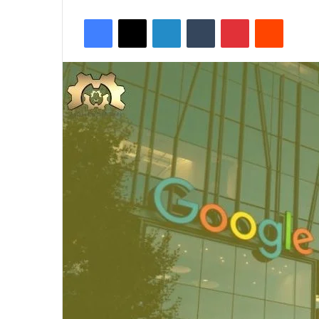
Facebook
X
LinkedIn
Tumblr
Pinterest
Reddit