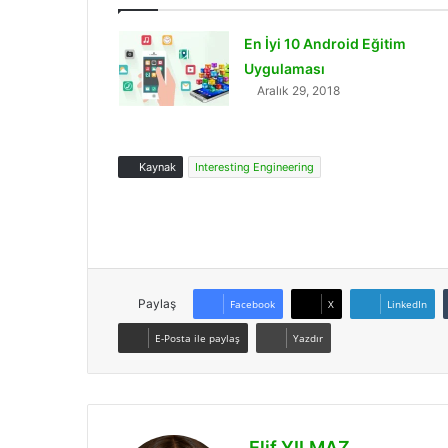
En İyi 10 Android Eğitim
Uygulaması
Aralık 29, 2018
Kaynak
Interesting Engineering
Paylaş
Facebook
X
LinkedIn
E-Posta ile paylaş
Yazdır
Elif YILMAZ