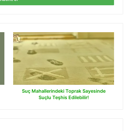
Suç
Mahallerindeki
Toprak
Sayesinde
Suçlu
Teşhis
Edilebilir!
Suç Mahallerindeki Toprak Sayesinde
Suçlu Teşhis Edilebilir!