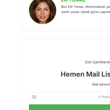
Ben Elif Yılmaz, Mühendistan pl
metin yazarı olarak görev yapm
LinkedIn
Son İçerikler
Hemen Mail Li
Mail adresin
E-
Posta
adresinizi
giriniz