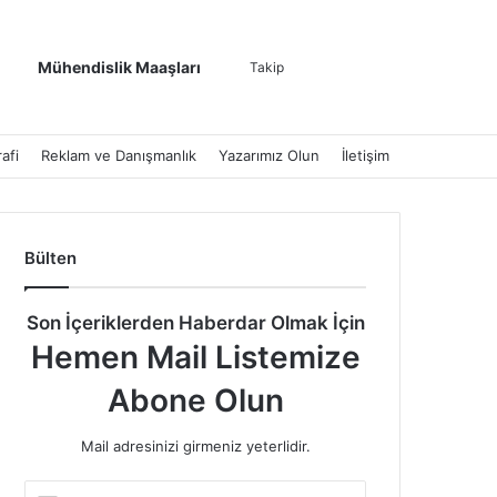
Kenar Bölmesi
Dış görünümü de
Arama yap ..
Mühendislik Maaşları
Takip
afi
Reklam ve Danışmanlık
Yazarımız Olun
İletişim
Bülten
Son İçeriklerden Haberdar Olmak İçin
Hemen Mail Listemize
Abone Olun
Mail adresinizi girmeniz yeterlidir.
E-