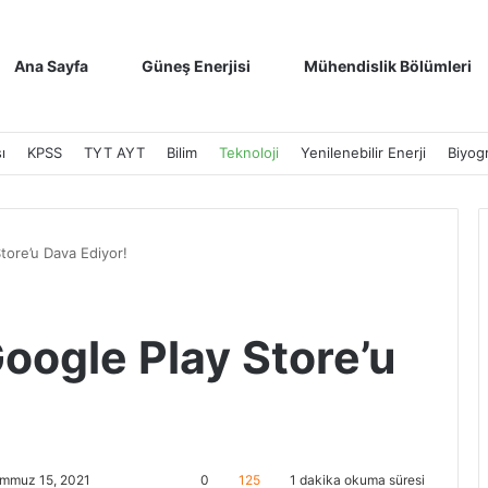
Ana Sayfa
Güneş Enerjisi
Mühendislik Bölümleri
ı
KPSS
TYT AYT
Bilim
Teknoloji
Yenilenebilir Enerji
Biyogr
tore’u Dava Ediyor!
oogle Play Store’u
emmuz 15, 2021
0
125
1 dakika okuma süresi