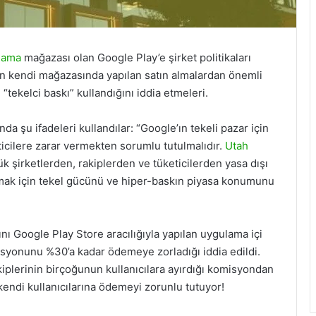
lama
mağazası olan Google Play’e şirket politikaları
ın kendi mağazasında yapılan satın almalardan önemli
 “tekelci baskı” kullandığını iddia etmeleri.
da şu ifadeleri kullandılar: “Google’ın tekeli pazar için
eticilere zarar vermekten sorumlu tutulmalıdır.
Utah
ük şirketlerden, rakiplerden ve tüketicilerden yasa dışı
lanmak için tekel gücünü ve hiper-baskın piyasa konumunu
ını Google Play Store aracılığıyla yapılan uygulama içi
omisyonunu %30’a kadar ödemeye zorladığı iddia edildi.
plerinin birçoğunun kullanıcılara ayırdığı komisyondan
endi kullanıcılarına ödemeyi zorunlu tutuyor!