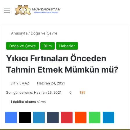
Menü
Giriş Yap
Dış gö
Ar
Anasayfa
/
Doğa ve Çevre
Doğa ve Çevre
Bilim
Haberler
Yıkıcı Fırtınaları Önceden
Tahmin Etmek Mümkün mü?
Elif YILMAZ
Haziran 24, 2021
Son güncelleme: Haziran 25, 2021
0
189
1 dakika okuma süresi
Facebook
X
LinkedIn
Tumblr
Pinterest
Reddit
WhatsApp
Telegra