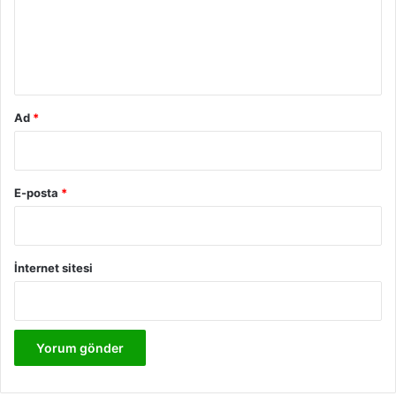
u
m
*
Ad
*
E-posta
*
İnternet sitesi