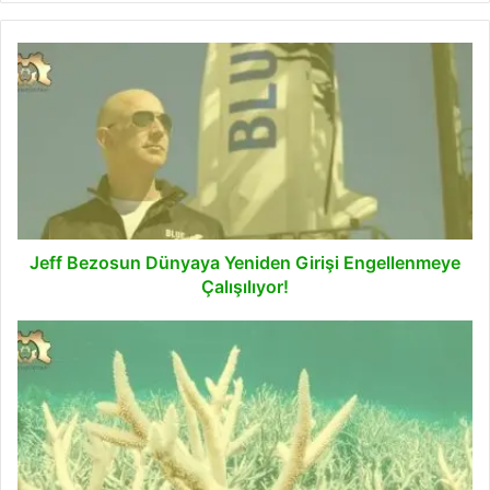
Jeff
Bezosun
Dünyaya
Yeniden
Girişi
Engellenmeye
Çalışılıyor!
Jeff Bezosun Dünyaya Yeniden Girişi Engellenmeye
Çalışılıyor!
BM,
Büyük
Set
Resifi'nin
Ciddi
Tehlike
Altında