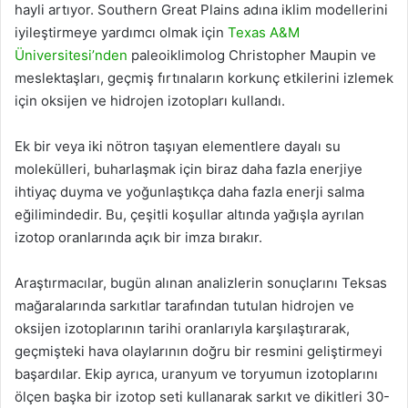
hayli artıyor. Southern Great Plains adına iklim modellerini
iyileştirmeye yardımcı olmak için
Texas A&M
Üniversitesi’nden
paleoiklimolog Christopher Maupin ve
meslektaşları, geçmiş fırtınaların korkunç etkilerini izlemek
için oksijen ve hidrojen izotopları kullandı.
Ek bir veya iki nötron taşıyan elementlere dayalı su
molekülleri, buharlaşmak için biraz daha fazla enerjiye
ihtiyaç duyma ve yoğunlaştıkça daha fazla enerji salma
eğilimindedir. Bu, çeşitli koşullar altında yağışla ayrılan
izotop oranlarında açık bir imza bırakır.
Araştırmacılar, bugün alınan analizlerin sonuçlarını Teksas
mağaralarında sarkıtlar tarafından tutulan hidrojen ve
oksijen izotoplarının tarihi oranlarıyla karşılaştırarak,
geçmişteki hava olaylarının doğru bir resmini geliştirmeyi
başardılar. Ekip ayrıca, uranyum ve toryumun izotoplarını
ölçen başka bir izotop seti kullanarak sarkıt ve dikitleri 30-