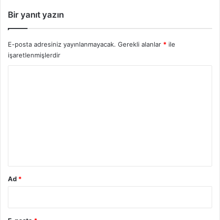
Bir yanıt yazın
E-posta adresiniz yayınlanmayacak.
Gerekli alanlar
*
ile
işaretlenmişlerdir
Y
o
r
u
m
*
Ad
*