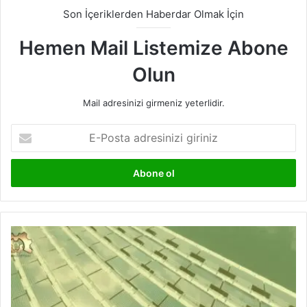
Son İçeriklerden Haberdar Olmak İçin
Hemen Mail Listemize Abone
Olun
Mail adresinizi girmeniz yeterlidir.
E-
Posta
adresinizi
giriniz
Dünyanın
En
Büyük
Yüzen
Güneş
Çiftliği