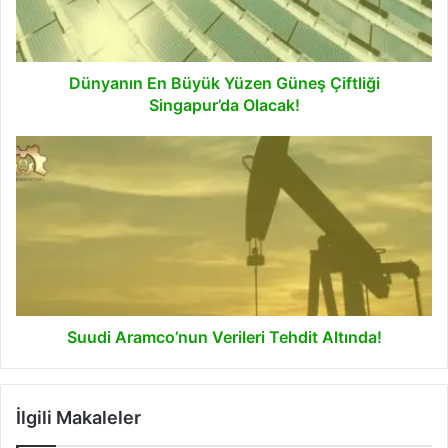
Singapur’da
Olacak!
Dünyanın En Büyük Yüzen Güneş Çiftliği
Singapur’da Olacak!
Suudi
Aramco’nun
Verileri
Tehdit
Altında!
Suudi Aramco’nun Verileri Tehdit Altında!
İlgili Makaleler