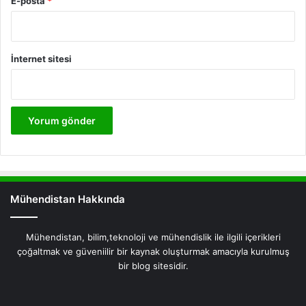
E-posta
*
İnternet sitesi
Mühendistan Hakkında
Mühendistan, bilim,teknoloji ve mühendislik ile ilgili içerikleri
çoğaltmak ve güveniilir bir kaynak oluşturmak amacıyla kurulmuş
bir blog sitesidir.
Facebook
X
Pinterest
LinkedIn
YouTube
Instagram