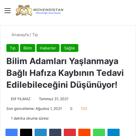
Menü
Giriş Yap
Dış gö
Ar
Anasayfa
/
Tıp
Tıp
Bilim
Haberler
Sağlık
Bilim Adamları Yaşlanmaya
Bağlı Hafıza Kaybının Tedavi
Edilebileceğini Düşünüyor!
Elif YILMAZ
Temmuz 31, 2021
Son güncelleme: Ağustos 1, 2021
0
105
1 dakika okuma süresi
Facebook
X
LinkedIn
Tumblr
Pinterest
Reddit
WhatsApp
Telegra