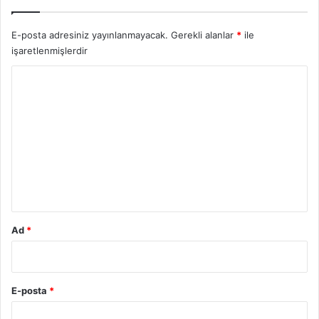
E-posta adresiniz yayınlanmayacak.
Gerekli alanlar
*
ile
işaretlenmişlerdir
Y
o
r
u
m
*
Ad
*
E-posta
*