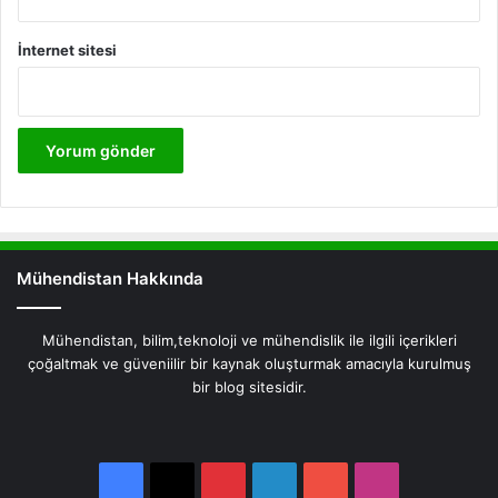
İnternet sitesi
Mühendistan Hakkında
Mühendistan, bilim,teknoloji ve mühendislik ile ilgili içerikleri
çoğaltmak ve güveniilir bir kaynak oluşturmak amacıyla kurulmuş
bir blog sitesidir.
Facebook
X
Pinterest
LinkedIn
YouTube
Instagram
Facebook
X
Pinterest
LinkedIn
YouTube
Instagram