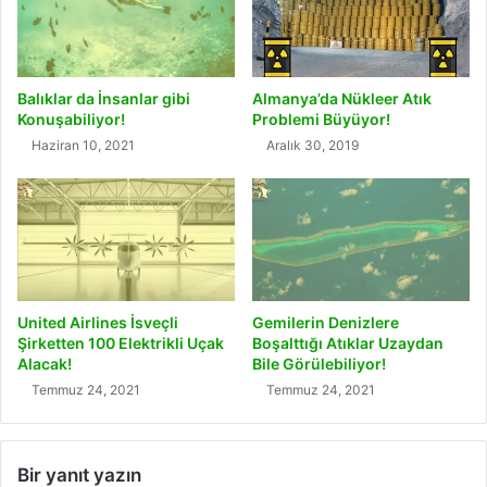
s
2
i
G
y
i
l
z
Balıklar da İnsanlar gibi
Almanya’da Nükleer Atık
e
l
Konuşabiliyor!
Problemi Büyüyor!
Y
i
Haziran 10, 2021
Aralık 30, 2019
a
K
k
l
ı
a
t
v
Ü
y
r
e
e
K
t
ı
United Airlines İsveçli
Gemilerin Denizlere
i
s
Şirketten 100 Elektrikli Uçak
Boşalttığı Atıklar Uzaydan
l
a
Alacak!
Bile Görülebiliyor!
d
y
Temmuz 24, 2021
Temmuz 24, 2021
i
o
l
u
Bir yanıt yazın