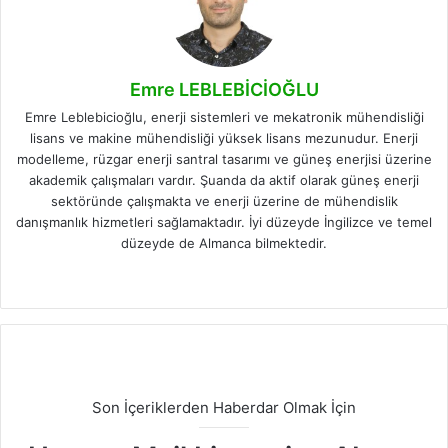
Emre LEBLEBİCİOĞLU
Emre Leblebicioğlu, enerji sistemleri ve mekatronik mühendisliği
lisans ve makine mühendisliği yüksek lisans mezunudur. Enerji
modelleme, rüzgar enerji santral tasarımı ve güneş enerjisi üzerine
akademik çalışmaları vardır. Şuanda da aktif olarak güneş enerji
sektöründe çalışmakta ve enerji üzerine de mühendislik
danışmanlık hizmetleri sağlamaktadır. İyi düzeyde İngilizce ve temel
düzeyde de Almanca bilmektedir.
Fa
X
Lin
Ins
ce
ke
tag
bo
dIn
ra
ok
m
Son İçeriklerden Haberdar Olmak İçin