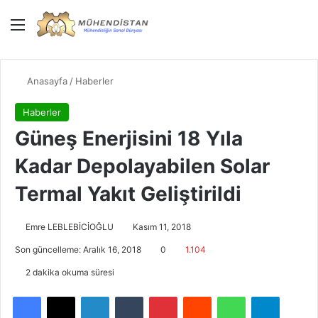
Menü
Giriş Yap
Dış gö
A
Anasayfa
/
Haberler
Haberler
Güneş Enerjisini 18 Yıla
Kadar Depolayabilen Solar
Termal Yakıt Geliştirildi
Emre LEBLEBİCİOĞLU
Kasım 11, 2018
Son güncelleme: Aralık 16, 2018
0
1.104
2 dakika okuma süresi
Facebook
X
LinkedIn
Tumblr
Pinterest
Reddit
WhatsApp
Telegram