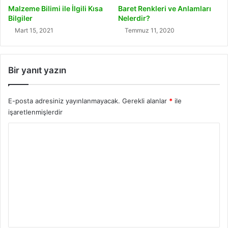
Malzeme Bilimi ile İlgili Kısa
Baret Renkleri ve Anlamları
Bilgiler
Nelerdir?
Mart 15, 2021
Temmuz 11, 2020
Bir yanıt yazın
E-posta adresiniz yayınlanmayacak.
Gerekli alanlar
*
ile
işaretlenmişlerdir
Y
o
r
u
m
*