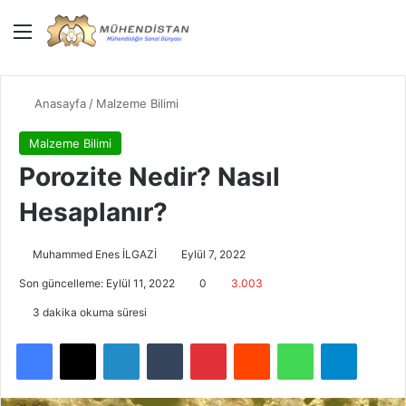
Menü
Giriş Yap
Dış gö
Ar
Anasayfa
/
Malzeme Bilimi
Malzeme Bilimi
Porozite Nedir? Nasıl
Hesaplanır?
Muhammed Enes İLGAZİ
Eylül 7, 2022
Son güncelleme: Eylül 11, 2022
0
3.003
3 dakika okuma süresi
Facebook
X
LinkedIn
Tumblr
Pinterest
Reddit
WhatsApp
Telegra