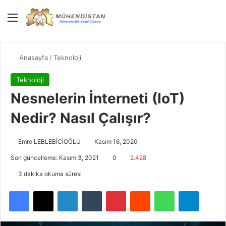
Menü
Giriş Yap
Dış gö
Ar
Anasayfa
/
Teknoloji
Teknoloji
Nesnelerin İnterneti (IoT)
Nedir? Nasıl Çalışır?
Emre LEBLEBİCİOĞLU
Kasım 16, 2020
Son güncelleme: Kasım 3, 2021
0
2.428
3 dakika okuma süresi
Facebook
X
LinkedIn
Tumblr
Pinterest
Reddit
WhatsApp
Telegra