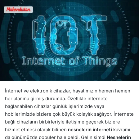
İnternet ve elektronik cihazlar, hayatımızın hemen hemen
her alanına girmiş durumda. Özellikle internete
bağlanabilen cihazlar günlük işlerimizde veya
hobilerimizde bizlere çok büyük kolaylık sağlıyor. İnternete
bağlı cihazların birbirleriyle iletişime geçerek bizlere
hizmet etmesi olarak bilinen
nesnelerin interneti
kavramı
da günümüzde popüler hale geldi. Gelin şimdi
Nesnelerin