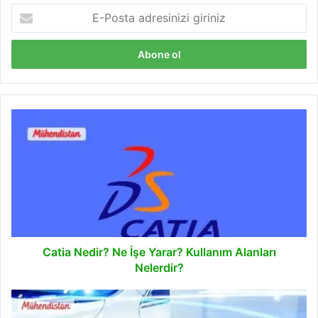
E-
Posta
adresinizi
giriniz
Catia
Nedir?
Ne
İşe
Yarar?
Kullanım
Alanları
Nelerdir?
Catia Nedir? Ne İşe Yarar? Kullanım Alanları
Nelerdir?
Elektrifikasyon
Nedir?