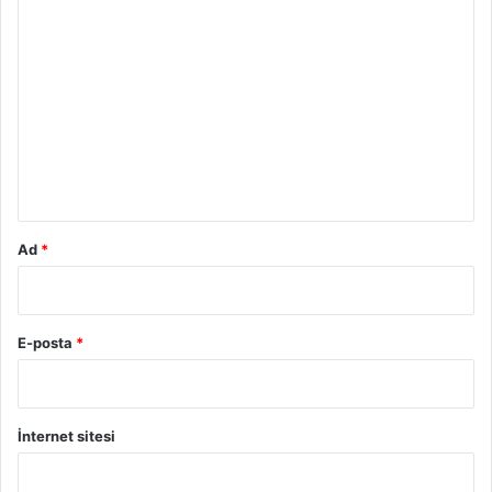
Y
o
r
u
m
*
Ad
*
E-posta
*
İnternet sitesi