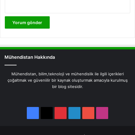
Mühendistan Hakkında
Mühendistan, bilim,teknoloji ve mühendislik ile ilgili içerikleri
çoğaltmak ve güveniilir bir kaynak oluşturmak amacıyla kurulmuş
bir blog sitesidir.
Facebook
X
Pinterest
LinkedIn
YouTube
Instagram
Facebook
X
Pinterest
LinkedIn
YouTube
Instagram