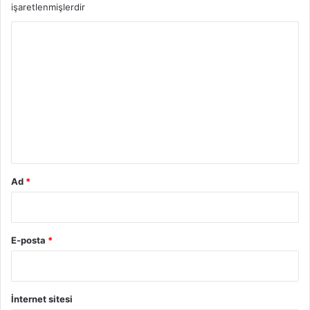
işaretlenmişlerdir
Y
o
r
u
m
*
Ad
*
E-posta
*
İnternet sitesi