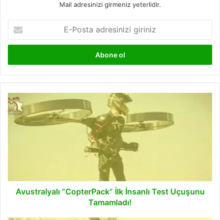
Mail adresinizi girmeniz yeterlidir.
E-
Posta
adresinizi
giriniz
Avustralyalı
“CopterPack”
İlk
İnsanlı
Test
Uçuşunu
Tamamladı!
Avustralyalı “CopterPack” İlk İnsanlı Test Uçuşunu
Tamamladı!