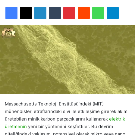
Facebook
X
LinkedIn
Tumblr
Pinterest
Reddit
WhatsApp
Telegra
Massachusetts Teknoloji Enstitüsü’ndeki (MIT)
mühendisler, etraflarındaki sıvı ile etkileşime girerek akım
üretebilen minik karbon parçacıklarını kullanarak
elektrik
üretmenin
yeni bir yöntemini keşfettiler. Bu devrim
niteliğindeki yaklaşım, potansiyel olarak mikro veya nano