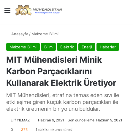
Menü
Giriş Yap
Dış gö
Ar
Anasayfa
/
Malzeme Bilimi
Malzeme Bilimi
Bilim
Elektrik
Enerji
Haberler
MIT Mühendisleri Minik
Karbon Parçacıklarını
Kullanarak Elektrik Üretiyor
MIT Mühendisleri, etrafına temas eden sıvı ile
etkileşime giren küçük karbon parçacıkları ile
elektrik üretmenin bir yolunu buldular.
Elif YILMAZ
Haziran 9, 2021
Son güncelleme: Haziran 9, 2021
0
375
1 dakika okuma süresi