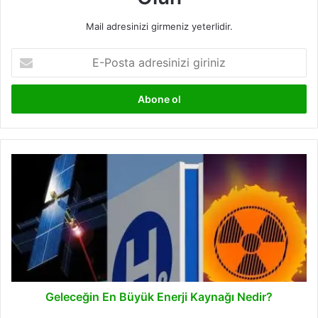
Mail adresinizi girmeniz yeterlidir.
E-
Posta
adresinizi
giriniz
Geleceğin
En
Büyük
Enerji
Kaynağı
Nedir?
Geleceğin En Büyük Enerji Kaynağı Nedir?