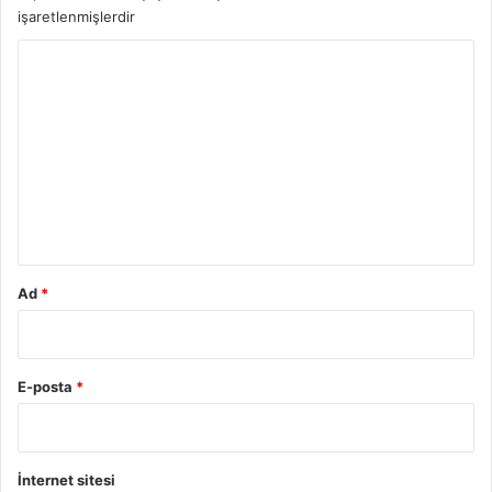
işaretlenmişlerdir
Y
o
r
u
m
*
Ad
*
E-posta
*
İnternet sitesi