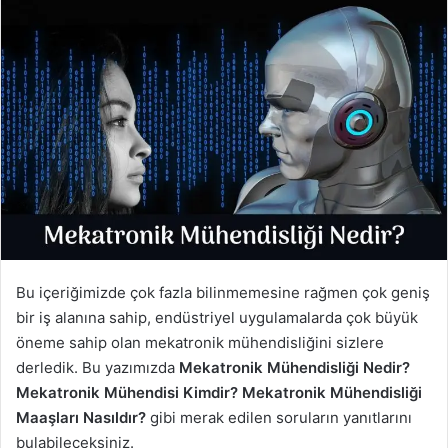
Bu içeriğimizde çok fazla bilinmemesine rağmen çok geniş
bir iş alanına sahip, endüstriyel uygulamalarda çok büyük
öneme sahip olan mekatronik mühendisliğini sizlere
derledik. Bu yazımızda
Mekatronik Mühendisliği Nedir?
Mekatronik Mühendisi Kimdir?
Mekatronik Mühendisliği
Maaşları Nasıldır?
gibi merak edilen soruların yanıtlarını
bulabileceksiniz.