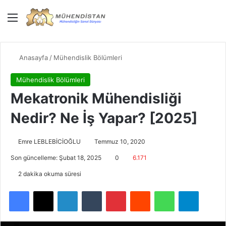
Menü
Giriş Yap
Dış gö
Ar
Anasayfa
/
Mühendislik Bölümleri
Mühendislik Bölümleri
Mekatronik Mühendisliği
Nedir? Ne İş Yapar? [2025]
Emre LEBLEBİCİOĞLU
Temmuz 10, 2020
Son güncelleme: Şubat 18, 2025
0
6.171
2 dakika okuma süresi
Facebook
X
LinkedIn
Tumblr
Pinterest
Reddit
WhatsApp
Telegra