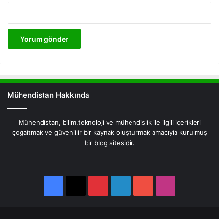
Mühendistan Hakkında
Mühendistan, bilim,teknoloji ve mühendislik ile ilgili içerikleri
çoğaltmak ve güveniilir bir kaynak oluşturmak amacıyla kurulmuş
bir blog sitesidir.
Facebook
X
Pinterest
LinkedIn
YouTube
Instagram
Facebook
X
Pinterest
LinkedIn
YouTube
Instagram