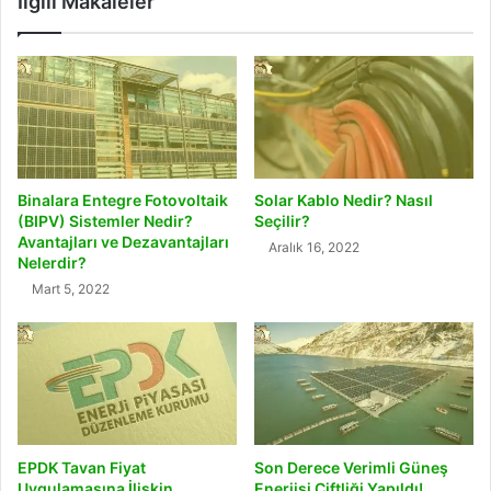
İlgili Makaleler
Binalara Entegre Fotovoltaik
Solar Kablo Nedir? Nasıl
(BIPV) Sistemler Nedir?
Seçilir?
Avantajları ve Dezavantajları
Aralık 16, 2022
Nelerdir?
Mart 5, 2022
EPDK Tavan Fiyat
Son Derece Verimli Güneş
Uygulamasına İlişkin
Enerjisi Çiftliği Yapıldı!