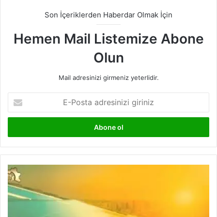
Son İçeriklerden Haberdar Olmak İçin
Hemen Mail Listemize Abone
Olun
Mail adresinizi girmeniz yeterlidir.
E-
Posta
adresinizi
giriniz
Çin
Menşeili
Güneş
Panel
Üreticilerine