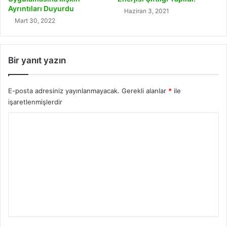
Ayrıntıları Duyurdu
Haziran 3, 2021
Mart 30, 2022
Bir yanıt yazın
E-posta adresiniz yayınlanmayacak.
Gerekli alanlar
*
ile
işaretlenmişlerdir
Y
o
r
u
m
*