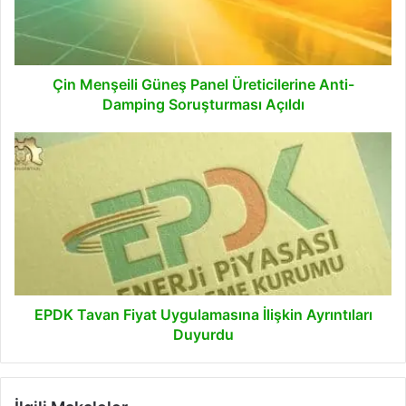
Anti-
Damping
Soruşturması
Açıldı
Çin Menşeili Güneş Panel Üreticilerine Anti-
Damping Soruşturması Açıldı
EPDK
Tavan
Fiyat
Uygulamasına
İlişkin
Ayrıntıları
Duyurdu
EPDK Tavan Fiyat Uygulamasına İlişkin Ayrıntıları
Duyurdu