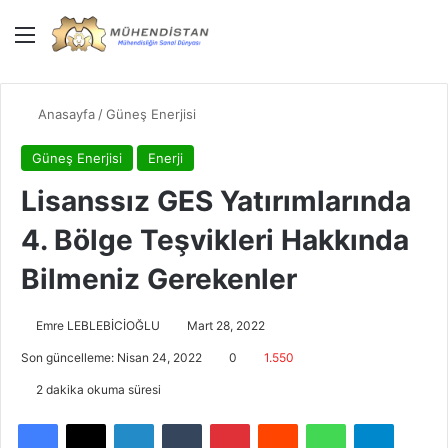
Menü
Giriş Yap
Dış gö
Ar
Anasayfa
/
Güneş Enerjisi
Güneş Enerjisi
Enerji
Lisanssız GES Yatırımlarında
4. Bölge Teşvikleri Hakkında
Bilmeniz Gerekenler
Emre LEBLEBİCİOĞLU
Mart 28, 2022
Son güncelleme: Nisan 24, 2022
0
1.550
2 dakika okuma süresi
Facebook
X
LinkedIn
Tumblr
Pinterest
Reddit
WhatsApp
Telegra