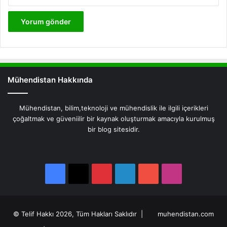
Mühendistan Hakkında
Mühendistan, bilim,teknoloji ve mühendislik ile ilgili içerikleri
çoğaltmak ve güveniilir bir kaynak oluşturmak amacıyla kurulmuş
bir blog sitesidir.
Facebook
X
Pinterest
LinkedIn
YouTube
Instagram
Facebook
X
Pinterest
LinkedIn
YouTube
Instagram
© Telif Hakkı 2026, Tüm Hakları Saklıdır |
muhendistan.com