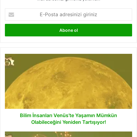
E-
Posta
adresinizi
giriniz
Bilim
İnsanları
Venüs’te
Yaşamın
Mümkün
Olabileceğini
Yeniden
Tartışıyor!
Bilim İnsanları Venüs’te Yaşamın Mümkün
Olabileceğini Yeniden Tartışıyor!
Yeni