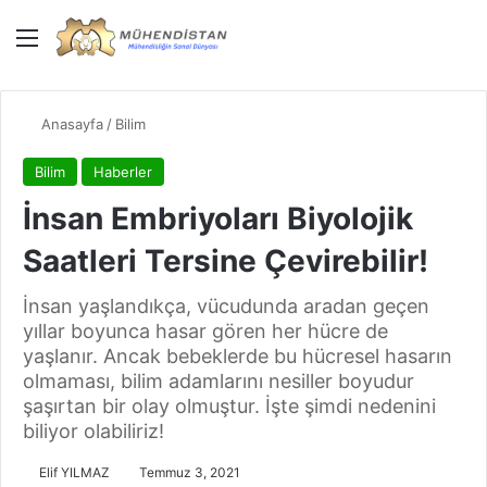
Menü
Giriş Yap
Dış gö
Ar
Anasayfa
/
Bilim
Bilim
Haberler
İnsan Embriyoları Biyolojik
Saatleri Tersine Çevirebilir!
İnsan yaşlandıkça, vücudunda aradan geçen
yıllar boyunca hasar gören her hücre de
yaşlanır. Ancak bebeklerde bu hücresel hasarın
olmaması, bilim adamlarını nesiller boyudur
şaşırtan bir olay olmuştur. İşte şimdi nedenini
biliyor olabiliriz!
Elif YILMAZ
Temmuz 3, 2021