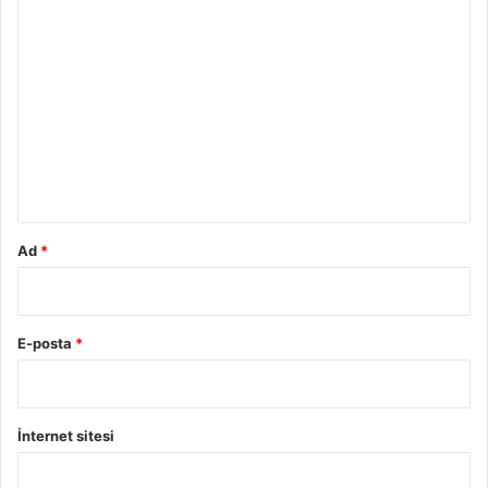
Y
o
r
u
m
*
Ad
*
E-posta
*
İnternet sitesi