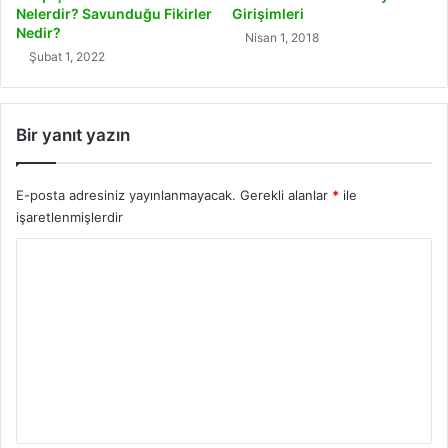
Nelerdir? Savunduğu Fikirler
Girişimleri
Nedir?
Nisan 1, 2018
Şubat 1, 2022
Bir yanıt yazın
E-posta adresiniz yayınlanmayacak.
Gerekli alanlar
*
ile
işaretlenmişlerdir
Y
o
r
u
m
*