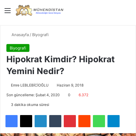
Menü
Giriş Yap
Dış gö
Ar
Anasayfa
/
Biyografi
Biyografi
Hipokrat Kimdir? Hipokrat
Yemini Nedir?
Emre LEBLEBİCİOĞLU
Haziran 9, 2018
Son güncelleme: Şubat 4, 2020
0
6.372
3 dakika okuma süresi
Facebook
X
LinkedIn
Tumblr
Pinterest
Reddit
WhatsApp
Telegra