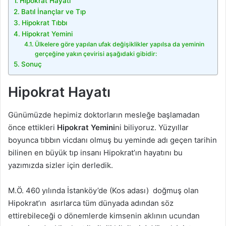
Hipokrat Hayatı
Batıl İnançlar ve Tıp
Hipokrat Tıbbı
Hipokrat Yemini
Ülkelere göre yapılan ufak değişiklikler yapılsa da yeminin
gerçeğine yakın çevirisi aşağıdaki gibidir:
Sonuç
Hipokrat Hayatı
Günümüzde hepimiz doktorların mesleğe başlamadan
önce ettikleri
Hipokrat Yemini
ni biliyoruz. Yüzyıllar
boyunca tıbbın vicdanı olmuş bu yeminde adı geçen tarihin
bilinen en büyük tıp insanı Hipokrat’ın hayatını bu
yazımızda sizler için derledik.
M.Ö. 460 yılında İstanköy’de (Kos adası) doğmuş olan
Hipokrat’ın asırlarca tüm dünyada adından söz
ettirebileceği o dönemlerde kimsenin aklının ucundan