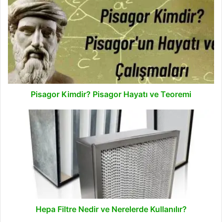
Kimdir?
Pisagor
Hayatı
ve
Teoremi
Pisagor Kimdir? Pisagor Hayatı ve Teoremi
Hepa
Filtre
Nedir
ve
Nerelerde
Kullanılır?
Hepa Filtre Nedir ve Nerelerde Kullanılır?