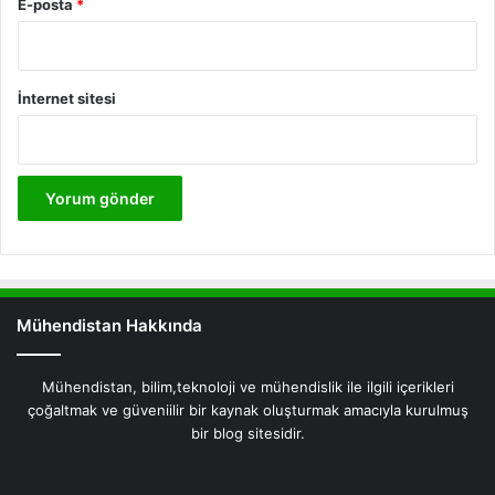
E-posta
*
İnternet sitesi
Mühendistan Hakkında
Mühendistan, bilim,teknoloji ve mühendislik ile ilgili içerikleri
çoğaltmak ve güveniilir bir kaynak oluşturmak amacıyla kurulmuş
bir blog sitesidir.
Facebook
X
Pinterest
LinkedIn
YouTube
Instagram