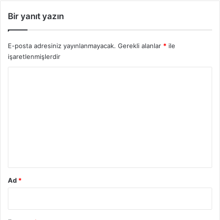
Bir yanıt yazın
E-posta adresiniz yayınlanmayacak.
Gerekli alanlar
*
ile
işaretlenmişlerdir
Y
o
r
u
m
*
Ad
*