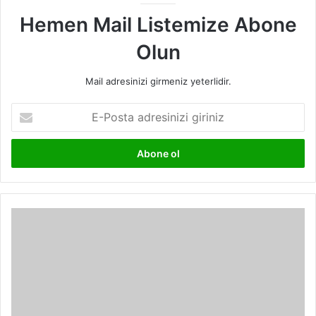
Hemen Mail Listemize Abone
Olun
Mail adresinizi girmeniz yeterlidir.
E-
Posta
adresinizi
giriniz
İnsan
Keşif
Araştırma
Analogu
(HERA)