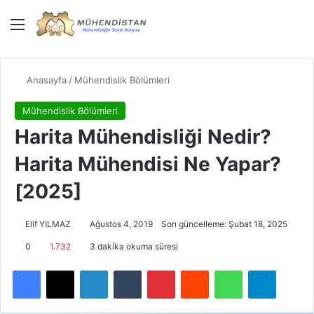
Menü
Giriş Yap
Dış gö
Ar
Anasayfa
/
Mühendislik Bölümleri
Mühendislik Bölümleri
Harita Mühendisliği Nedir?
Harita Mühendisi Ne Yapar?
[2025]
Elif YILMAZ
Ağustos 4, 2019
Son güncelleme: Şubat 18, 2025
0
1.732
3 dakika okuma süresi
Facebook
X
LinkedIn
Tumblr
Pinterest
Reddit
WhatsApp
Telegra