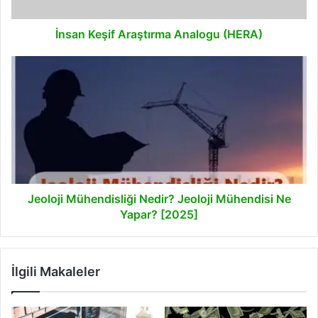
İnsan Keşif Araştırma Analogu (HERA)
Jeoloji
Mühendisliği
Nedir?
Jeoloji
Mühendisi
Ne
Yapar?
[2025]
Jeoloji Mühendisliği Nedir? Jeoloji Mühendisi Ne
Yapar? [2025]
İlgili Makaleler