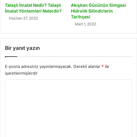
Talaşlı İmalat Nedir? Talaşlı
Akışkan Gücünün Simgesi
İmalat Yöntemleri Nelerdir?
Hidrolik Silindirlerin
Tarihçesi
Haziran 27, 2022
Mart 1, 2022
Bir yanıt yazın
E-posta adresiniz yayınlanmayacak.
Gerekli alanlar
*
ile
işaretlenmişlerdir
Y
o
r
u
m
*