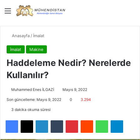
Menü
Giriş Yap
Dış gö
Ar
Anasayfa
/
İmalat
İmalat
Makine
Haddeleme Nedir? Nerelerde
Kullanılır?
Muhammed Enes İLGAZİ
Mayıs 9, 2022
Son güncelleme: Mayıs 9, 2022
0
3.294
3 dakika okuma süresi
Facebook
X
LinkedIn
Tumblr
Pinterest
Reddit
WhatsApp
Telegra