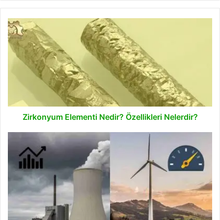
Zirkonyum
Elementi
Nedir?
Özellikleri
Nelerdir?
Zirkonyum Elementi Nedir? Özellikleri Nelerdir?
Kapasite
Faktörü
Nedir?
Nasıl
Hesaplanır?