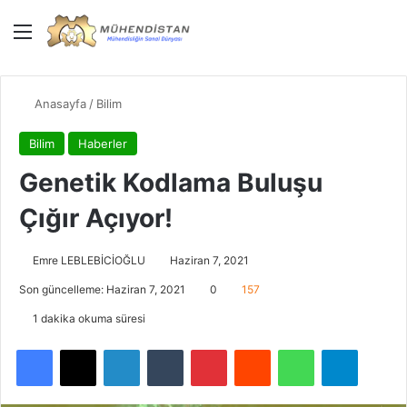
Menü
Giriş Yap
Dış gö
Ar
Anasayfa
/
Bilim
Bilim
Haberler
Genetik Kodlama Buluşu
Çığır Açıyor!
Emre LEBLEBİCİOĞLU
Haziran 7, 2021
Son güncelleme: Haziran 7, 2021
0
157
1 dakika okuma süresi
Facebook
X
LinkedIn
Tumblr
Pinterest
Reddit
WhatsApp
Telegra