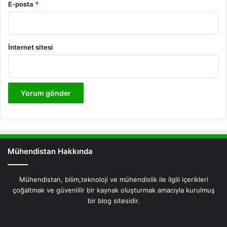
E-posta
*
İnternet sitesi
Mühendistan Hakkında
Mühendistan, bilim,teknoloji ve mühendislik ile ilgili içerikleri
çoğaltmak ve güveniilir bir kaynak oluşturmak amacıyla kurulmuş
bir blog sitesidir.
Facebook
X
Pinterest
LinkedIn
YouTube
Instagram