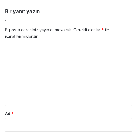
Bir yanıt yazın
E-posta adresiniz yayınlanmayacak.
Gerekli alanlar
*
ile
işaretlenmişlerdir
Y
o
r
u
m
*
Ad
*