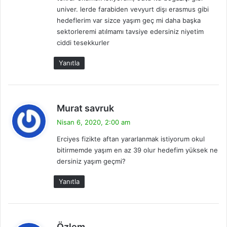
k
univer. lerde farabiden vevyurt dişı erasmus gibi
i
hedeflerim var sizce yaşım geç mi daha başka
:
sektorleremi atılmamı tavsiye edersiniz niyetim
ciddi tesekkurler
Yanıtla
d
Murat savruk
e
Nisan 6, 2020, 2:00 am
d
Erciyes fizikte aftan yararlanmak istiyorum okul
i
bitirmemde yaşım en az 39 olur hedefim yüksek ne
k
dersiniz yaşım geçmi?
i
:
Yanıtla
d
Özlem