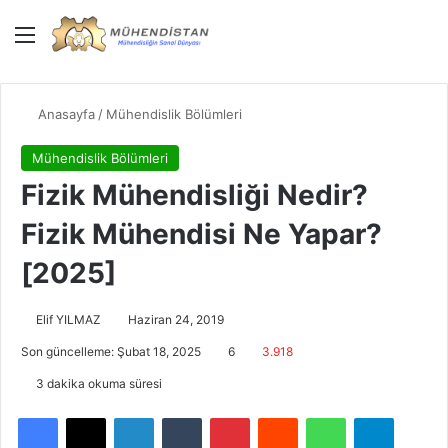
Menü
Giriş Yap
Dış gö
Ar
Anasayfa
/
Mühendislik Bölümleri
Mühendislik Bölümleri
Fizik Mühendisliği Nedir?
Fizik Mühendisi Ne Yapar?
[2025]
Elif YILMAZ
Haziran 24, 2019
Son güncelleme: Şubat 18, 2025
6
3.918
3 dakika okuma süresi
Facebook
X
LinkedIn
Tumblr
Pinterest
Reddit
WhatsApp
Telegra