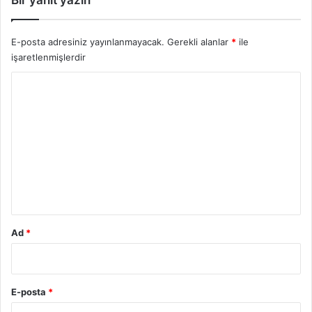
Bir yanıt yazın
E-posta adresiniz yayınlanmayacak.
Gerekli alanlar
*
ile
işaretlenmişlerdir
Y
o
r
u
m
*
Ad
*
E-posta
*