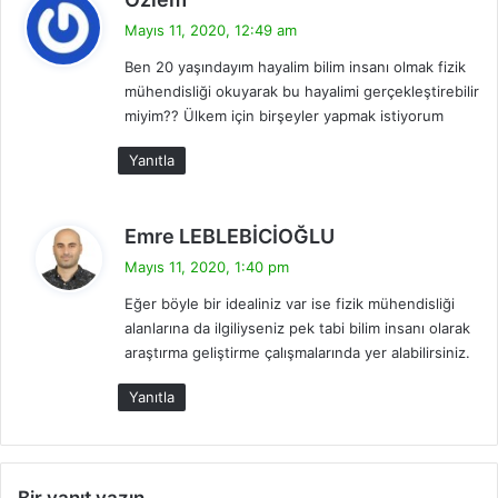
e
Mayıs 11, 2020, 12:49 am
d
Ben 20 yaşındayım hayalim bilim insanı olmak fizik
i
mühendisliği okuyarak bu hayalimi gerçekleştirebilir
k
miyim?? Ülkem için birşeyler yapmak istiyorum
i
:
Yanıtla
d
Emre LEBLEBİCİOĞLU
e
Mayıs 11, 2020, 1:40 pm
d
Eğer böyle bir idealiniz var ise fizik mühendisliği
i
alanlarına da ilgiliyseniz pek tabi bilim insanı olarak
k
araştırma geliştirme çalışmalarında yer alabilirsiniz.
i
:
Yanıtla