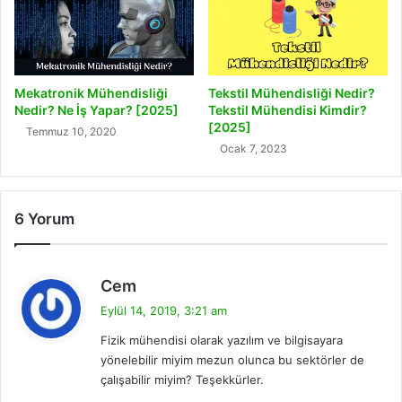
Mekatronik Mühendisliği
Tekstil Mühendisliği Nedir?
Nedir? Ne İş Yapar? [2025]
Tekstil Mühendisi Kimdir?
[2025]
Temmuz 10, 2020
Ocak 7, 2023
6 Yorum
d
Cem
e
Eylül 14, 2019, 3:21 am
d
Fizik mühendisi olarak yazılım ve bilgisayara
i
yönelebilir miyim mezun olunca bu sektörler de
k
çalışabilir miyim? Teşekkürler.
i