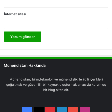
İnternet sitesi
Mühendistan Hakkında
Mühendistan, bilim,teknoloji ve mühendislik ile ilgili içerikleri
çoğaltmak ve güveniilir bir kaynak oluşturmak amacıyla kurulmuş
bir blog sitesidir.
Facebook
X
Pinterest
LinkedIn
YouTube
Instagram
Facebook
X
Pinterest
LinkedIn
YouTube
Instagram