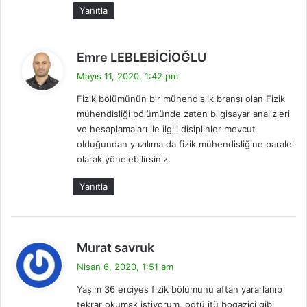
:
Yanıtla
d
Emre LEBLEBİCİOĞLU
e
Mayıs 11, 2020, 1:42 pm
d
Fizik bölümünün bir mühendislik branşı olan Fizik
i
mühendisliği bölümünde zaten bilgisayar analizleri
k
ve hesaplamaları ile ilgili disiplinler mevcut
i
olduğundan yazılıma da fizik mühendisliğine paralel
:
olarak yönelebilirsiniz.
Yanıtla
d
Murat savruk
e
Nisan 6, 2020, 1:51 am
d
Yaşım 36 erciyes fizik bölümunü aftan yararlanıp
i
tekrar okumsk istiyorum, odtü itü bogaziçi gibi