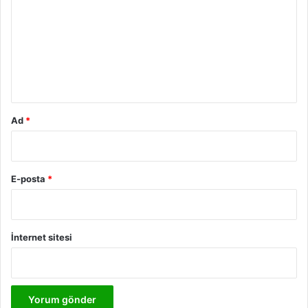
r
u
m
*
Ad
*
E-posta
*
İnternet sitesi