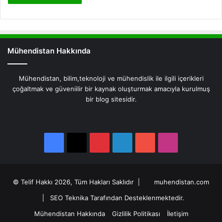
Mühendistan Hakkında
Mühendistan, bilim,teknoloji ve mühendislik ile ilgili içerikleri
çoğaltmak ve güveniilir bir kaynak oluşturmak amacıyla kurulmuş
bir blog sitesidir.
Facebook
X
Pinterest
LinkedIn
YouTube
Instagram
Facebook
X
Pinterest
LinkedIn
YouTube
Instagram
© Telif Hakkı 2026, Tüm Hakları Saklıdır |
muhendistan.com
|
SEO Teknika Tarafından Desteklenmektedir.
Mühendistan Hakkında
Gizlilik Politikası
İletişim