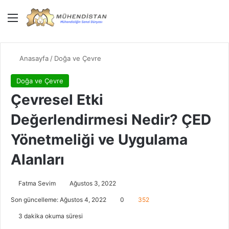
Menü
Giriş Yap
Dış gö
Ar
Anasayfa
/
Doğa ve Çevre
Doğa ve Çevre
Çevresel Etki
Değerlendirmesi Nedir? ÇED
Yönetmeliği ve Uygulama
Alanları
Fatma Sevim
Ağustos 3, 2022
Son güncelleme: Ağustos 4, 2022
0
352
3 dakika okuma süresi