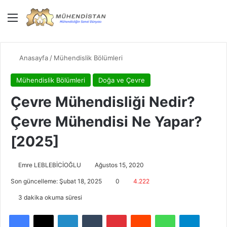
Menü
Giriş Yap
Dış gö
Ar
Anasayfa
/
Mühendislik Bölümleri
Mühendislik Bölümleri
Doğa ve Çevre
Çevre Mühendisliği Nedir?
Çevre Mühendisi Ne Yapar?
[2025]
Emre LEBLEBİCİOĞLU
Ağustos 15, 2020
Son güncelleme: Şubat 18, 2025
0
4.222
3 dakika okuma süresi
Facebook
X
LinkedIn
Tumblr
Pinterest
Reddit
WhatsApp
Telegra