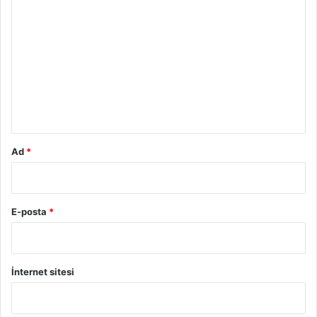
o
r
u
m
*
Ad
*
E-posta
*
İnternet sitesi