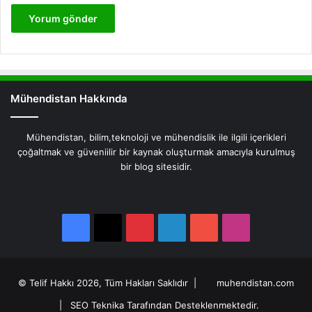
Mühendistan Hakkında
Mühendistan, bilim,teknoloji ve mühendislik ile ilgili içerikleri
çoğaltmak ve güveniilir bir kaynak oluşturmak amacıyla kurulmuş
bir blog sitesidir.
Facebook
X
Pinterest
LinkedIn
YouTube
Instagram
Facebook
X
Pinterest
LinkedIn
YouTube
Instagram
© Telif Hakkı 2026, Tüm Hakları Saklıdır |
muhendistan.com
|
SEO Teknika Tarafından Desteklenmektedir.