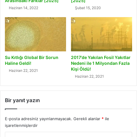
Arasındaki Farklar [2025]
[2025]
Haziran 14, 2022
Şubat 15, 2020
Su Kıtlığı Global Bir Sorun
2017’de Yakılan Fosil Yakıtlar
Haline Geldi!
Nedeni ile 1 Milyondan Fazla
Kişi Öldü!
Haziran 22, 2021
Haziran 22, 2021
Bir yanıt yazın
E-posta adresiniz yayınlanmayacak.
Gerekli alanlar
*
ile
işaretlenmişlerdir
Y