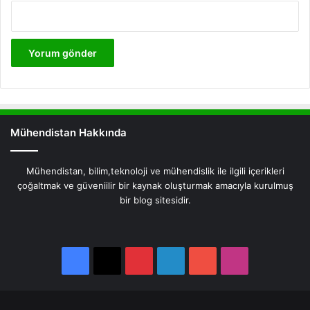
Mühendistan Hakkında
Mühendistan, bilim,teknoloji ve mühendislik ile ilgili içerikleri
çoğaltmak ve güveniilir bir kaynak oluşturmak amacıyla kurulmuş
bir blog sitesidir.
Facebook
X
Pinterest
LinkedIn
YouTube
Instagram
Facebook
X
Pinterest
LinkedIn
YouTube
Instagram