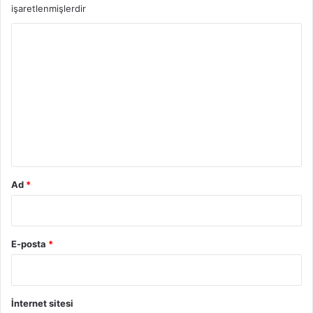
işaretlenmişlerdir
Y
o
r
u
m
*
Ad
*
E-posta
*
İnternet sitesi