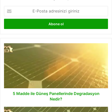
E-
Posta
adresinizi
giriniz
5
Madde
ile
Güneş
Panellerinde
Degradasyon
Nedir?
5 Madde ile Güneş Panellerinde Degradasyon
Nedir?
Güneş