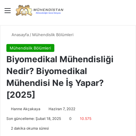
Menü
Giriş Yap
Dış gö
Ar
Anasayfa
/
Mühendislik Bölümleri
Mühendislik Bölümleri
Biyomedikal Mühendisliği
Nedir? Biyomedikal
Mühendisi Ne İş Yapar?
[2025]
Hanne Akçakaya
Haziran 7, 2022
Son güncelleme: Şubat 18, 2025
0
10.575
2 dakika okuma süresi