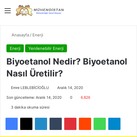
Menü
Giriş Yap
Dış gö
Ar
Anasayfa
/
Enerji
Enerji
Yenilenebilir Enerji
Biyoetanol Nedir? Biyoetanol
Nasıl Üretilir?
Emre LEBLEBİCİOĞLU
Aralık 14, 2020
Son güncelleme: Aralık 14, 2020
0
6.826
3 dakika okuma süresi
Facebook
X
LinkedIn
Tumblr
Pinterest
Reddit
WhatsApp
Telegra