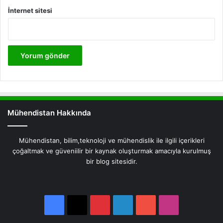
İnternet sitesi
Mühendistan Hakkında
Mühendistan, bilim,teknoloji ve mühendislik ile ilgili içerikleri
çoğaltmak ve güveniilir bir kaynak oluşturmak amacıyla kurulmuş
bir blog sitesidir.
Facebook
X
Pinterest
LinkedIn
YouTube
Instagram
Facebook
X
Pinterest
LinkedIn
YouTube
Instagram