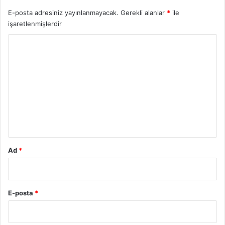
E-posta adresiniz yayınlanmayacak.
Gerekli alanlar
*
ile
işaretlenmişlerdir
Y
o
r
u
m
*
Ad
*
E-posta
*