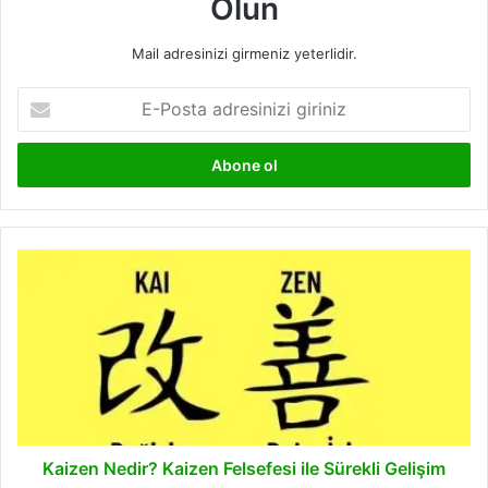
Olun
Mail adresinizi girmeniz yeterlidir.
E-
Posta
adresinizi
giriniz
Kaizen
Nedir?
Kaizen
Felsefesi
ile
Sürekli
Gelişim
Kaizen Nedir? Kaizen Felsefesi ile Sürekli Gelişim