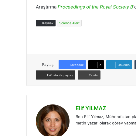
Araştırma
Proceedings of the Royal Society B
‘
Kaynak
Science Alert
Paylaş
Facebook
X
LinkedIn
E-Posta ile paylaş
Yazdır
Elif YILMAZ
Ben Elif Yılmaz, Mühendistan pl
metin yazarı olarak görev yapm
LinkedIn