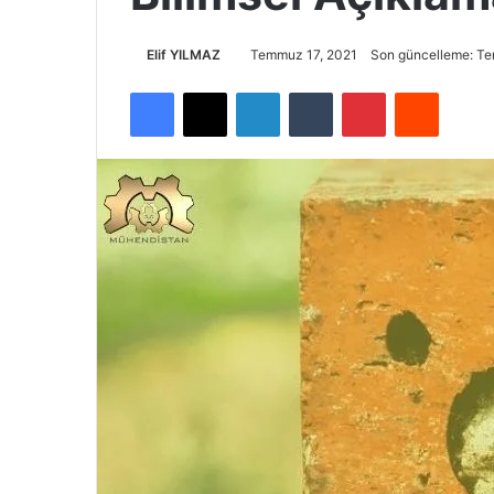
Elif YILMAZ
Temmuz 17, 2021
Son güncelleme: T
Facebook
X
LinkedIn
Tumblr
Pinterest
Reddit