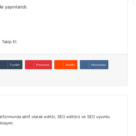
de yayınlandı.
Takip Et
Tumblr
Pinterest
Reddit
VKontakte
atformunda aktif olarak editör, SEO editörü ve SEO uyumlu
aktayım.