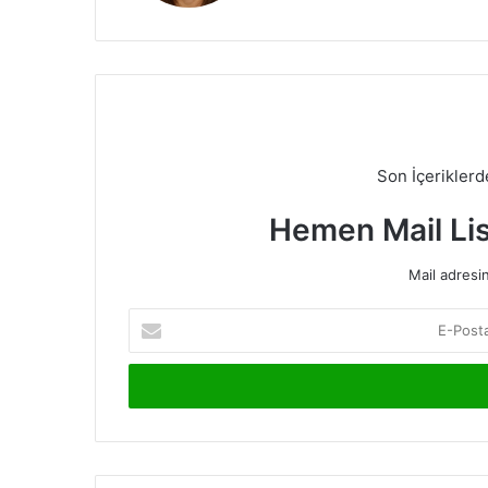
Son İçerikler
Hemen Mail Li
Mail adresin
E-
Posta
adresinizi
giriniz