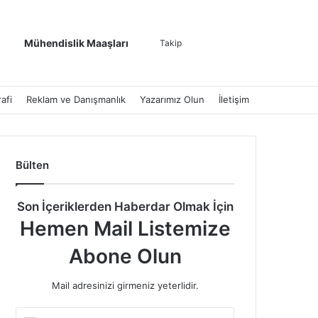
Kenar Bölmesi
Dış görünümü de
Arama yap ..
Mühendislik Maaşları
Takip
afi
Reklam ve Danışmanlık
Yazarımız Olun
İletişim
Bülten
Son İçeriklerden Haberdar Olmak İçin
Hemen Mail Listemize
Abone Olun
Mail adresinizi girmeniz yeterlidir.
E-