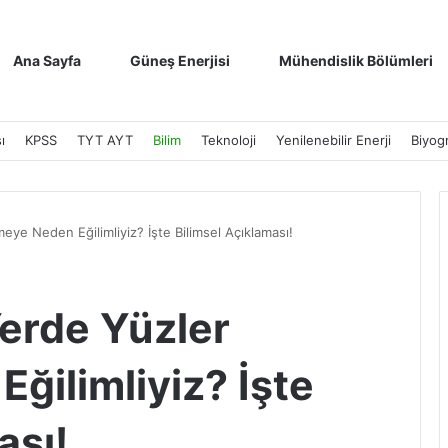
Ana Sayfa
Güneş Enerjisi
Mühendislik Bölümleri
ı
KPSS
TYT AYT
Bilim
Teknoloji
Yenilenebilir Enerji
Biyogr
ye Neden Eğilimliyiz? İşte Bilimsel Açıklaması!
Yerde Yüzler
ğilimliyiz? İşte
ası!