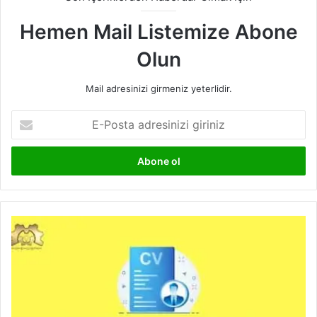
Hemen Mail Listemize Abone
Olun
Mail adresinizi girmeniz yeterlidir.
E-
Posta
adresinizi
giriniz
CV
Hazırlama
101:
2023
Yılında
En
Etkili