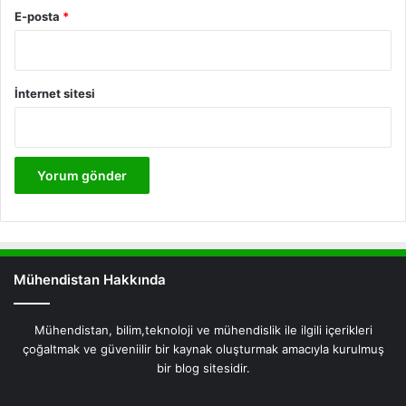
E-posta
*
İnternet sitesi
Mühendistan Hakkında
Mühendistan, bilim,teknoloji ve mühendislik ile ilgili içerikleri
çoğaltmak ve güveniilir bir kaynak oluşturmak amacıyla kurulmuş
bir blog sitesidir.
Facebook
X
Pinterest
LinkedIn
YouTube
Instagram